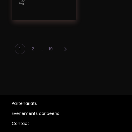
Pagination
…
1
2
19
des
publications
Partenariats
Evènements caribéens
Contact