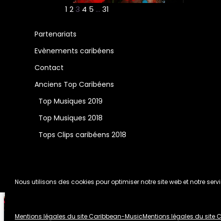
1
2
3
4
5
…
31
Partenariats
Evènements caribéens
Contact
Anciens Top Caribéens
Top Musiques 2019
Top Musiques 2018
Tops Clips caribéens 2018
Nous utilisons des cookies pour optimiser notre site web et notre servi
Adoumanman
Mentions légales du site Caribbean-Music
Mentions légales du site
Lory