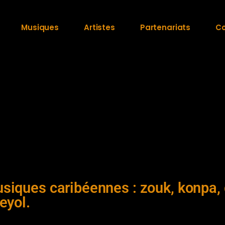
Musiques
Artistes
Partenariats
Co
Caribbean TOP
Mix
siques caribéennes : zouk, konpa, 
eyol.